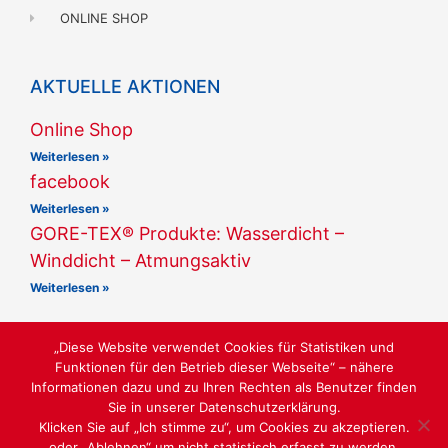
ONLINE SHOP
AKTUELLE AKTIONEN
Online Shop
Weiterlesen »
facebook
Weiterlesen »
GORE-TEX® Produkte: Wasserdicht –
Winddicht – Atmungsaktiv
Weiterlesen »
„Diese Website verwendet Cookies für Statistiken und
Funktionen für den Betrieb dieser Webseite“ – nähere
Informationen dazu und zu Ihren Rechten als Benutzer finden
Sie in unserer Datenschutzerklärung.
MARKENSCHUHE ZWISCHEN 300 UND 600 QM
Klicken Sie auf „Ich stimme zu“, um Cookies zu akzeptieren.
oder „Ablehnen“ um nicht statistisch erfasst zu werden.