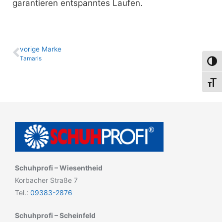
garantieren entspanntes Laufen.
vo­ri­ge Marke
Tamaris
Umsch
Schri
Schuhprofi – Wiesentheid
Korbacher Straße 7
Tel.:
09383-2876
Schuhprofi – Scheinfeld