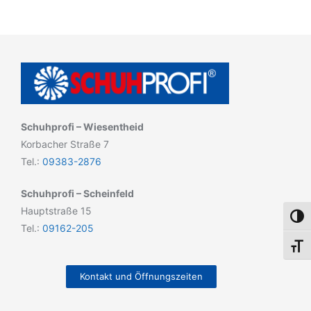
Schuhprofi – Wiesentheid
Korbacher Straße 7
Tel.:
09383-2876
Schuhprofi – Scheinfeld
Hauptstraße 15
Umsch
Tel.:
09162-205
Schri
Kontakt und Öffnungszeiten