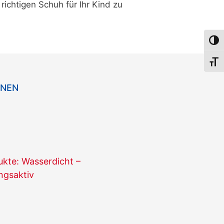
ichtigen Schuh für Ihr Kind zu
Umsch
Schri
ONEN
te: Wasserdicht –
ngsaktiv