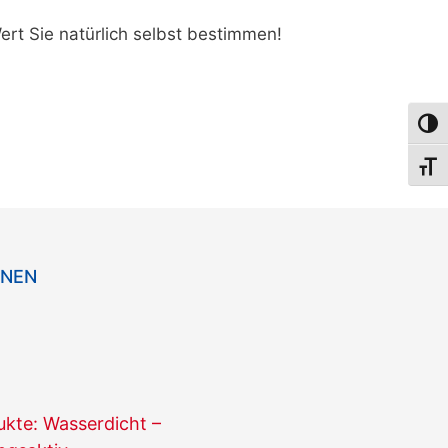
rt Sie natürlich selbst bestimmen!
Umsch
Schri
ONEN
te: Wasserdicht –