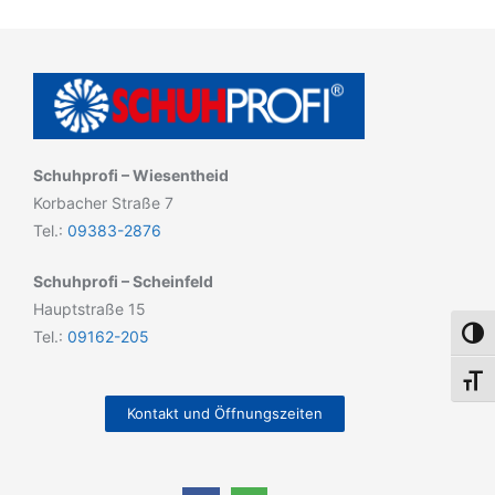
Schuhprofi – Wiesentheid
Korbacher Straße 7
Tel.:
09383-2876
Schuhprofi – Scheinfeld
Hauptstraße 15
Tel.:
09162-205
Umsch
Schri
Kontakt und Öffnungszeiten